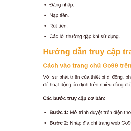
Đăng nhập.
Nạp tiền.
Rút tiền.
Các lỗi thường gặp khi sử dụng.
Hướng dẫn truy cập t
Cách vào trang chủ Go99 trên
Với sự phát triển của thiết bị di động,
để hoạt động ổn định trên nhiều dòng đi
Các bước truy cập cơ bản:
Bước 1:
Mở trình duyệt trên điện th
Bước 2:
Nhập địa chỉ trang web Go99