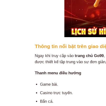
Thông tin nổi bật trên giao d
Ngay khi truy cập vào
trang chủ Go99
,
được thiết kế tập trung vào sự đơn giản
Thanh menu điều hướng
Game bài.
Casino trực tuyến.
Bắn cá.