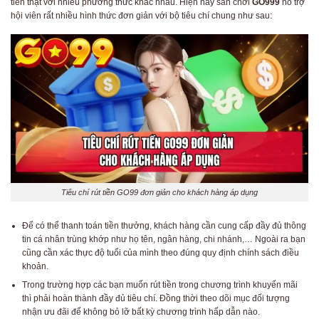
tiền thật với nhiều phương thức khác nhau. Hiện nay sân chơi
GO999
hỗ trợ
hội viên rất nhiều hình thức đơn giản với bộ tiêu chí chung như sau:
Tiêu chí rút tiền GO99 đơn giản cho khách hàng áp dụng
Để có thể thanh toán tiền thưởng, khách hàng cần cung cấp đầy đủ thông
tin cá nhân trùng khớp như họ tên, ngân hàng, chi nhánh,… Ngoài ra bạn
cũng cần xác thực độ tuổi của mình theo đúng quy định chính sách điều
khoản.
Trong trường hợp các bạn muốn rút tiền trong chương trình khuyến mãi
thì phải hoàn thành đầy đủ tiêu chí. Đồng thời theo dõi mục đối tượng
nhận ưu đãi để không bỏ lỡ bất kỳ chương trình hấp dẫn nào.