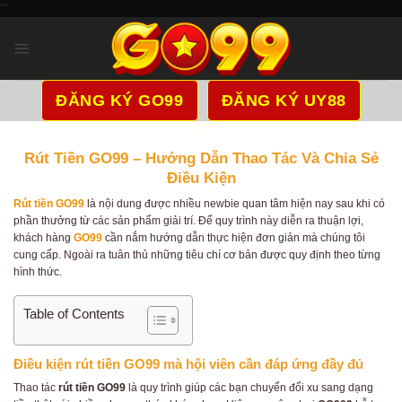
Bỏ
"
"
qua
nội
dung
ĐĂNG KÝ GO99
ĐĂNG KÝ UY88
Rút Tiền GO99 – Hướng Dẫn Thao Tác Và Chia Sẻ
Điều Kiện
Rút tiền GO99
là nội dung được nhiều newbie quan tâm hiện nay sau khi có
phần thưởng từ các sản phẩm giải trí. Để quy trình này diễn ra thuận lợi,
khách hàng
GO99
cần nắm hướng dẫn thực hiện đơn giản mà chúng tôi
cung cấp. Ngoài ra tuân thủ những tiêu chí cơ bản được quy định theo từng
hình thức.
Table of Contents
Điều kiện rút tiền GO99 mà hội viên cần đáp ứng đầy đủ
Thao tác
rút tiền GO99
là quy trình giúp các bạn chuyển đổi xu sang dạng