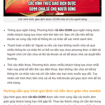
Các hình thức giao dịch được GO99 chia sẻ cho người dùng
Thông qua ngân hàng: Phương thức
rút tiền GO99
qua ngân hàng được
nhiều khách hàng lựa chọn nhờ tính tiện ích. Bạn chỉ cần liên kết tài
khoản và cung cấp một số thông tin cá nhân để xác minh danh tính.
Thanh toán ví điện tử: Ngoài ra nếu các bạn không muốn chia sẻ quá
nhiều thông tin cá nhân thì có thể ưu tiên lựa chọn phương thức ví điện tử.
Người chơi chỉ cần chia sẻ tên tài khoản và số để được nhà cái duyệt tiền
thưởng.
Thẻ cào điện thoại: Phương thức được nhiều khách hàng lựa chọn nhất
hiện nay phải kể đến thẻ cào điện thoại. Bạn không cần chia sẻ bất kỳ
thông tin cá nhân nào mà chỉ cần bấm vào hạn mức muốn quy đổi. Tuy
nhiên với hình thức trên nhà cái sẽ thu một khoản phí giao dịch nhỏ để trả
nhà mạng.
Hướng dẫn quy trình gửi lệnh rút tiền đơn giản cho newbie
Quy trình giao dịch
rút tiền GO99
được sân chơi cung cấp các bước đơn
giản giúp khách hàng hạn chế gặp lỗi. Thao tác thành công chỉ cần đợi trong