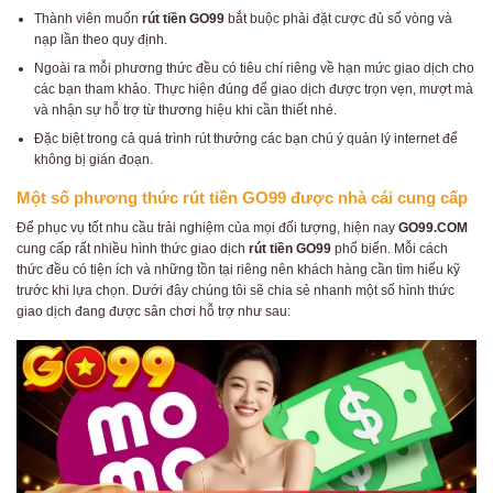
Thành viên muốn
rút tiền GO99
bắt buộc phải đặt cược đủ số vòng và
nạp lần theo quy định.
Ngoài ra mỗi phương thức đều có tiêu chí riêng về hạn mức giao dịch cho
các bạn tham khảo. Thực hiện đúng để giao dịch được trọn vẹn, mượt mà
và nhận sự hỗ trợ từ thương hiệu khi cần thiết nhé.
Đặc biệt trong cả quá trình rút thưởng các bạn chú ý quản lý internet để
không bị gián đoạn.
Một số phương thức rút tiền GO99 được nhà cái cung cấp
Để phục vụ tốt nhu cầu trải nghiệm của mọi đối tượng, hiện nay
GO99.COM
cung cấp rất nhiều hình thức giao dịch
rút tiền GO99
phổ biến. Mỗi cách
thức đều có tiện ích và những tồn tại riêng nên khách hàng cần tìm hiểu kỹ
trước khi lựa chọn. Dưới đây chúng tôi sẽ chia sẻ nhanh một số hình thức
giao dịch đang được sân chơi hỗ trợ như sau: