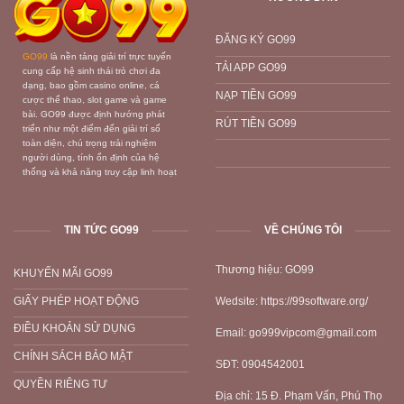
ĐĂNG KÝ GO99
GO99
là nền tảng giải trí trực tuyến
TẢI APP GO99
cung cấp hệ sinh thái trò chơi đa
dạng, bao gồm casino online, cá
NẠP TIỀN GO99
cược thể thao, slot game và game
bài. GO99 được định hướng phát
RÚT TIỀN GO99
triển như một điểm đến giải trí số
toàn diện, chú trọng trải nghiệm
người dùng, tính ổn định của hệ
thống và khả năng truy cập linh hoạt
TIN TỨC GO99
VỀ CHÚNG TÔI
Thương hiệu: GO99
KHUYẾN MÃI GO99
GIẤY PHÉP HOẠT ĐỘNG
Wedsite: https://99software.org/
ĐIỀU KHOẢN SỬ DỤNG
Email:
go999vipcom@gmail.com
CHÍNH SÁCH BẢO MẬT
SĐT: 0904542001
QUYỀN RIÊNG TƯ
Địa chỉ: 15 Đ. Phạm Vấn, Phú Thọ